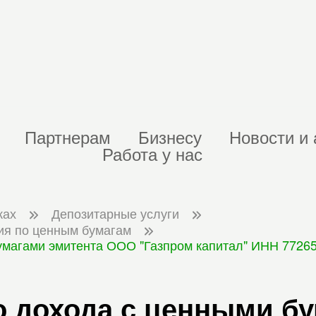
Партнерам
Бизнесу
Новости и 
Работа у нас
ках
Депозитарные услуги
ия по ценным бумагам
магами эмитента ООО "Газпром капитал" ИНН 772658
о дохода с ценными б