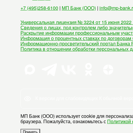
+7 (495)258-6100
|
МП Банк (ООО)
|
info@mp-bank.
Универсальная лицензия № 3224 от 15 июня 2022 
Сведения о лицах, под контролем либо значитель
Раскрытие информации профессиональным участ
Информация о процентных ставках по договорам 
Информационно-просветительский портал Банка Р
Политика в отношении обработки персональных 
К версии для слабовидящих
К обычной вер
МП Банк (ООО) использует cookie для персонализа
браузера. Пожалуйста, ознакомьтесь с
Политикой 
Принять