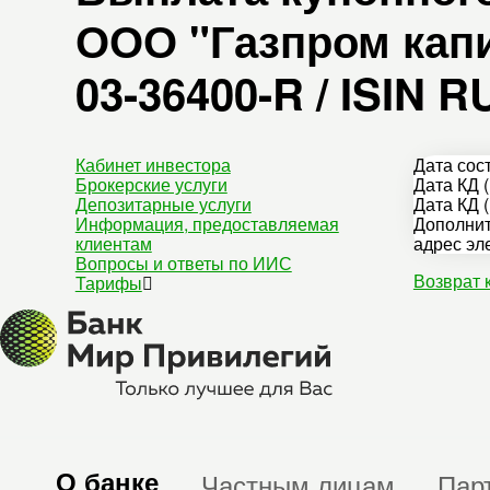
ООО "Газпром капи
03-36400-R / ISIN 
Кабинет инвестора
Дата сос
Брокерские услуги
Дата КД (
Депозитарные услуги
Дата КД (
Информация, предоставляемая
Дополнит
клиентам
адрес эл
Вопросы и ответы по ИИС
Возврат 
Тарифы
О банке
Частным лицам
Пар