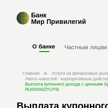
Банк
Мир Привилегий
О банке
Частным лицам
Главная
Услуги на финансовых рын
Лента новостей - корпоративные действ
Выплата купонного дохода с ценными бу
RU000A0ZYUY9)
Выплата купонног