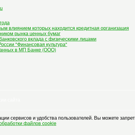
ru
года
ным влиянием которых находится кредитная организация
ником рынка ценных бумаг
банковского вклада с физическими лицами
оссии "Финансовая культура"
данных в МП Банке (ООО)
сии сайта
ции сервисов и удобства пользователей. Вы можете запрети
обработки файлов cookie