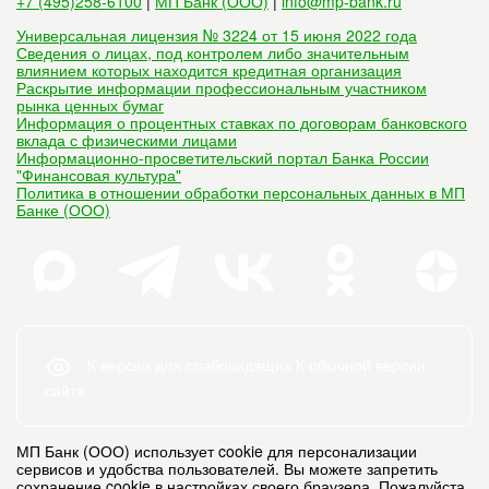
+7 (495)258-6100
|
МП Банк (ООО)
|
info@mp-bank.ru
Универсальная лицензия № 3224 от 15 июня 2022 года
Сведения о лицах, под контролем либо значительным
влиянием которых находится кредитная организация
Раскрытие информации профессиональным участником
рынка ценных бумаг
Информация о процентных ставках по договорам банковского
вклада с физическими лицами
Информационно-просветительский портал Банка России
"Финансовая культура"
Политика в отношении обработки персональных данных в МП
Банке (ООО)
К версии для слабовидящих
К обычной версии
сайта
МП Банк (ООО) использует cookie для персонализации
сервисов и удобства пользователей. Вы можете запретить
сохранение cookie в настройках своего браузера. Пожалуйста,