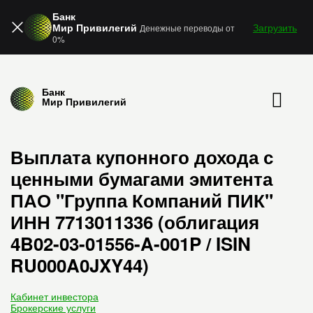
Банк
Мир Привилегий
Загрузить
Денежные переводы от
0%
Банк
Мир Привилегий
Выплата купонного дохода с
ценными бумагами эмитента
ПАО "Группа Компаний ПИК"
ИНН 7713011336 (облигация
4B02-03-01556-A-001P / ISIN
RU000A0JXY44)
Кабинет инвестора
Брокерские услуги