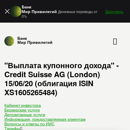
Банк
Мир Привилегий
Загрузить
Денежные переводы от
0%
Банк
Мир Привилегий
"Выплата купонного дохода" -
Credit Suisse AG (London)
15/06/20 (облигация ISIN
XS1605265484)
Кабинет инвестора
Брокерские услуги
Депозитарные услуги
Информация, предоставляемая клиентам
Вопросы и ответы по ИИС
Тарифы