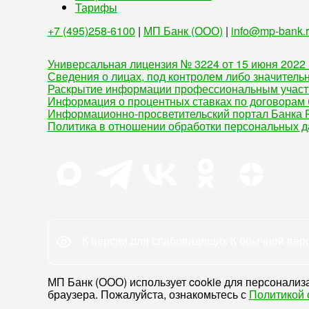
Тарифы
+7 (495)258-6100
|
МП Банк (ООО)
|
info@mp-bank.
Универсальная лицензия № 3224 от 15 июня 2022 
Сведения о лицах, под контролем либо значитель
Раскрытие информации профессиональным участ
Информация о процентных ставках по договорам 
Информационно-просветительский портал Банка Р
Политика в отношении обработки персональных 
К версии для слабовидящих
К обычной вер
МП Банк (ООО) использует cookie для персонализа
браузера. Пожалуйста, ознакомьтесь с
Политикой 