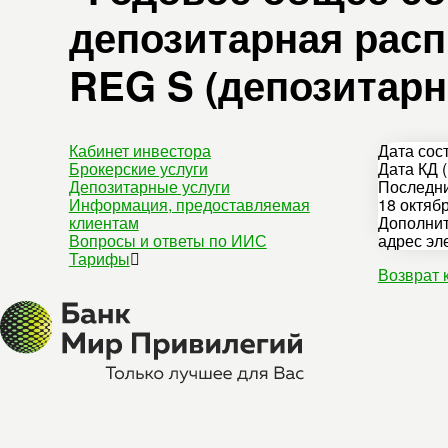
депозитарная расп
REG S (депозитарн
Кабинет инвестора
Дата сос
Брокерские услуги
Дата КД (
Депозитарные услуги
Последни
Информация, предоставляемая
18 октябр
клиентам
Дополнит
Вопросы и ответы по ИИС
адрес эл
Тарифы
Возврат 