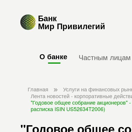
Банк
Мир Привилегий
О банке
Частным лицам
Главная
Услуги на финансовых рын
Лента новостей - корпоративные действ
"Годовое общее собрание акционеров" -
расписка ISIN US52634T2006)
"Годовое общее со