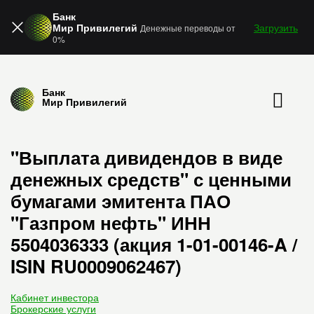
Банк
Мир Привилегий
Загрузить
Денежные переводы от
0%
Банк
Мир Привилегий
"Выплата дивидендов в виде
денежных средств" с ценными
бумагами эмитента ПАО
"Газпром нефть" ИНН
5504036333 (акция 1-01-00146-A /
ISIN RU0009062467)
Кабинет инвестора
Брокерские услуги