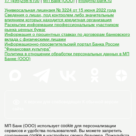
+7 (495)258-6100
|
МП Банк (ООО)
|
info@mp-bank.ru
Универсальная лицензия № 3224 от 15 июня 2022 года
Сведения о лицах, под контролем либо значительным
влиянием которых находится кредитная организация
Раскрытие информации профессиональным участником
рынка ценных бумаг
Информация о процентных ставках по договорам банковского
вклада с физическими лицами
Информационно-просветительский портал Банка России
"Финансовая культура"
Политика в отношении обработки персональных данных в МП
Банке (ООО)
К версии для слабовидящих
К обычной версии
сайта
МП Банк (ООО) использует cookie для персонализации
сервисов и удобства пользователей. Вы можете запретить
сохранение cookie в настройках своего браузера. Пожалуйста,