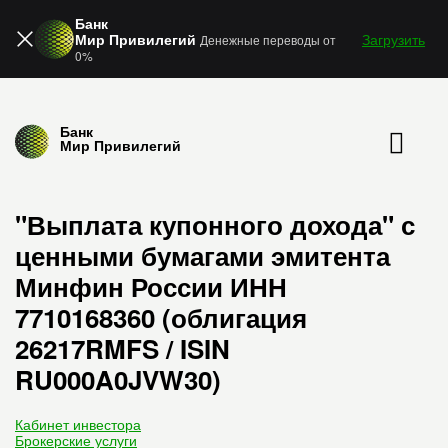
Банк
Мир Привилегий
Загрузить
Денежные переводы от
0%
Банк
Мир Привилегий
"Выплата купонного дохода" с
ценными бумагами эмитента
Минфин России ИНН
7710168360 (облигация
26217RMFS / ISIN
RU000A0JVW30)
Кабинет инвестора
Брокерские услуги