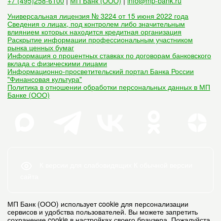
+7 (495)258-6100
|
МП Банк (ООО)
|
info@mp-bank.ru
Универсальная лицензия № 3224 от 15 июня 2022 года
Сведения о лицах, под контролем либо значительным
влиянием которых находится кредитная организация
Раскрытие информации профессиональным участником
рынка ценных бумаг
Информация о процентных ставках по договорам банковского
вклада с физическими лицами
Информационно-просветительский портал Банка России
"Финансовая культура"
Политика в отношении обработки персональных данных в МП
Банке (ООО)
К версии для слабовидящих
К обычной версии
сайта
МП Банк (ООО) использует cookie для персонализации
сервисов и удобства пользователей. Вы можете запретить
сохранение cookie в настройках своего браузера. Пожалуйста,