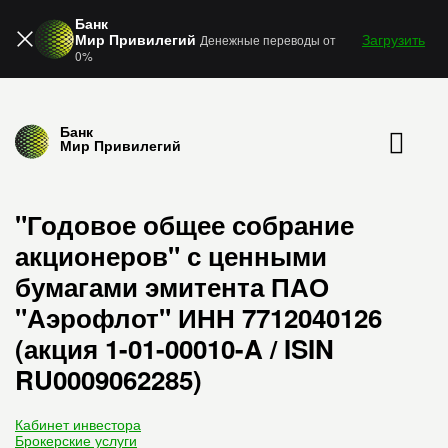
Банк
Мир Привилегий
Загрузить
Денежные переводы от
0%
Банк
Мир Привилегий
"Годовое общее собрание
акционеров" с ценными
бумагами эмитента ПАО
"Аэрофлот" ИНН 7712040126
(акция 1-01-00010-A / ISIN
RU0009062285)
Кабинет инвестора
Брокерские услуги