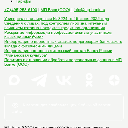
Тарифы
+7 (495)258-6100
|
МП Банк (ООО)
|
info@mp-bank.ru
Универсальная лицензия № 3224 от 15 июня 2022 года
Сведения о лицах, под контролем либо значительным
влиянием которых находится кредитная организация
Раскрытие информации профессиональным участником
рынка ценных бумаг
Информация о процентных ставках по договорам банковского
вклада с физическими лицами
Информационно-просветительский портал Банка России
"Финансовая культура"
Политика в отношении обработки персональных данных в МП
Банке (ООО)
К версии для слабовидящих
К обычной версии
сайта
МП Банк (ООО) использует cookie для персонализации