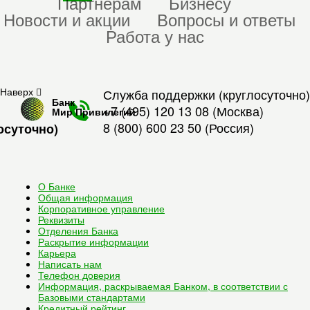
Партнерам
Бизнесу
Новости и акции
Вопросы и ответы
Работа у нас
Наверх
Служба поддержки (круглосуточно)
Банк
+7 (495) 120 13 08
(Москва)
Мир Привилегий
8 (800) 600 23 50
(Россия)
осуточно)
О Банке
Общая информация
Корпоративное управление
Реквизиты
Отделения Банка
Раскрытие информации
Карьера
Написать нам
Телефон доверия
Информация, раскрываемая Банком, в соответствии с
Базовыми стандартами
Кредитный рейтинг