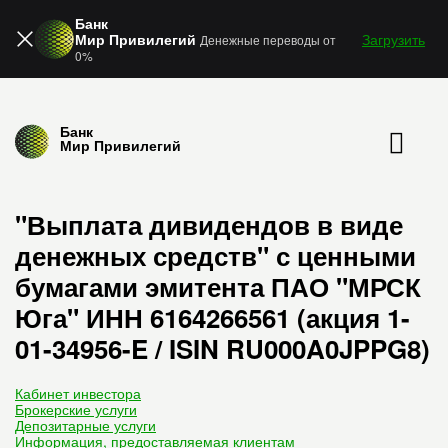
Банк
Мир Привилегий
Загрузить
Денежные переводы от
0%
Банк
Мир Привилегий
"Выплата дивидендов в виде
денежных средств" с ценными
бумагами эмитента ПАО "МРСК
Юга" ИНН 6164266561 (акция 1-
01-34956-E / ISIN RU000A0JPPG8)
Кабинет инвестора
Брокерские услуги
Депозитарные услуги
Информация, предоставляемая клиентам