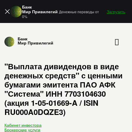
Банк
Мир Привилегий
Загрузить
Денежные переводы от
0%
Банк
Мир Привилегий
"Выплата дивидендов в виде
денежных средств" с ценными
бумагами эмитента ПАО АФК
"Система" ИНН 7703104630
(акция 1-05-01669-A / ISIN
RU000A0DQZE3)
Кабинет инвестора
Брокерские услуги