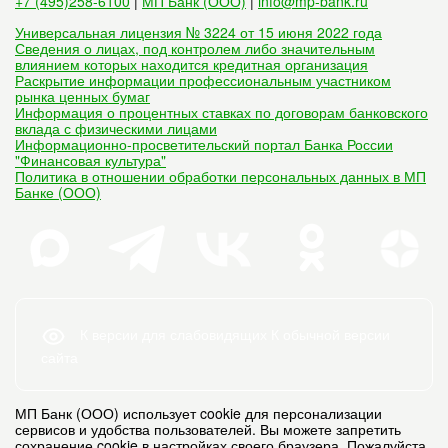
+7 (495)258-6100
|
МП Банк (ООО)
|
info@mp-bank.ru
Универсальная лицензия № 3224 от 15 июня 2022 года
Сведения о лицах, под контролем либо значительным
влиянием которых находится кредитная организация
Раскрытие информации профессиональным участником
рынка ценных бумаг
Информация о процентных ставках по договорам банковского
вклада с физическими лицами
Информационно-просветительский портал Банка России
"Финансовая культура"
Политика в отношении обработки персональных данных в МП
Банке (ООО)
К версии для слабовидящих
К обычной версии
сайта
МП Банк (ООО) использует cookie для персонализации
сервисов и удобства пользователей. Вы можете запретить
сохранение cookie в настройках своего браузера. Пожалуйста,