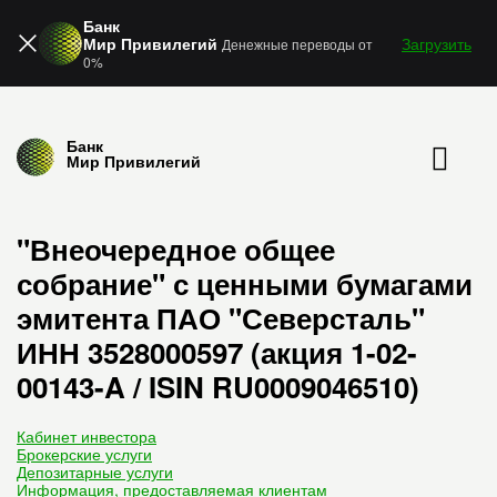
Банк
Мир Привилегий
Загрузить
Денежные переводы от
0%
Банк
Мир Привилегий
"Внеочередное общее
собрание" с ценными бумагами
эмитента ПАО "Северсталь"
ИНН 3528000597 (акция 1-02-
00143-A / ISIN RU0009046510)
Кабинет инвестора
Брокерские услуги
Депозитарные услуги
Информация, предоставляемая клиентам