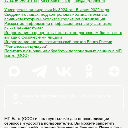
+7 (495)258-6100
|
МП Банк (ООО)
|
info@mp-bank.ru
Универсальная лицензия № 3224 от 15 июня 2022 года
Сведения о лицах, под контролем либо значительным
влиянием которых находится кредитная организация
Раскрытие информации профессиональным участником
рынка ценных бумаг
Информация о процентных ставках по договорам банковского
вклада с физическими лицами
Информационно-просветительский портал Банка России
"Финансовая культура"
Политика в отношении обработки персональных данных в МП
Банке (ООО)
К версии для слабовидящих
К обычной версии
сайта
МП Банк (ООО) использует cookie для персонализации
сервисов и удобства пользователей. Вы можете запретить
сохранение cookie в настройках своего браузера. Пожалуйста,