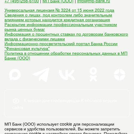
+7 (495)258-6100
|
МП Банк (ООО)
|
info@mp-bank.ru
Универсальная лицензия № 3224 от 15 июня 2022 года
Сведения о лицах, под контролем либо значительным
влиянием которых находится кредитная организация
Раскрытие информации профессиональным участником
рынка ценных бумаг
Информация о процентных ставках по договорам банковского
вклада с физическими лицами
Информационно-просветительский портал Банка России
"Финансовая культура"
Политика в отношении обработки персональных данных в МП
Банке (ООО)
К версии для слабовидящих
К обычной версии
сайта
МП Банк (ООО) использует cookie для персонализации
сервисов и удобства пользователей. Вы можете запретить
сохранение cookie в настройках своего браузера. Пожалуйста,