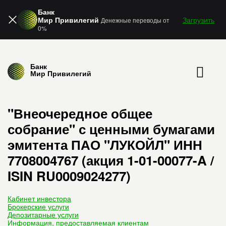
Банк
Мир Привилегий
Загрузить
Денежные переводы от
0%
Банк
Мир Привилегий
"Внеочередное общее
собрание" с ценными бумагами
эмитента ПАО "ЛУКОЙЛ" ИНН
7708004767 (акция 1-01-00077-A /
ISIN RU0009024277)
Кабинет инвестора
Брокерские услуги
Депозитарные услуги
Информация, предоставляемая клиентам