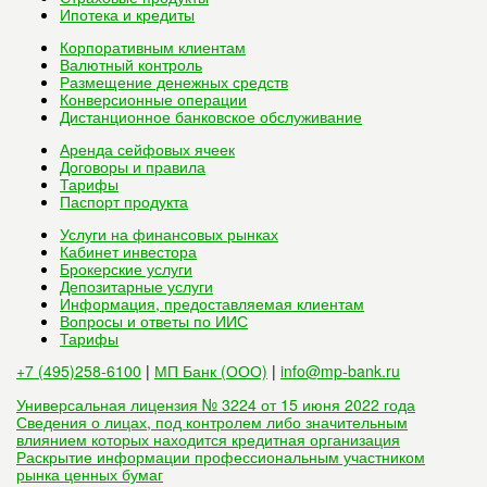
Ипотека и кредиты
Корпоративным клиентам
Валютный контроль
Размещение денежных средств
Конверсионные операции
Дистанционное банковское обслуживание
Аренда сейфовых ячеек
Договоры и правила
Тарифы
Паспорт продукта
Услуги на финансовых рынках
Кабинет инвестора
Брокерские услуги
Депозитарные услуги
Информация, предоставляемая клиентам
Вопросы и ответы по ИИС
Тарифы
+7 (495)258-6100
|
МП Банк (ООО)
|
info@mp-bank.ru
Универсальная лицензия № 3224 от 15 июня 2022 года
Сведения о лицах, под контролем либо значительным
влиянием которых находится кредитная организация
Раскрытие информации профессиональным участником
рынка ценных бумаг