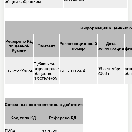
общим собранием
Информация о ценных б
Референс КД
Регистрационный
Дата
по ценной
Эмитент
номер
регистрации
фин
бумаге
Публичное
акционерное
09 сентября
акц
1176527X4656
1-01-00124-A
общество
2003 г.
обы
"Ростелеком"
Связанные корпоративные действия
Код типа КД
Референс КД
DVCA
1176533