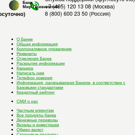
Банк
+7 (495) 120 13 08
(Москва)
Мир Привилегий
8 (800) 600 23 50
(Россия)
осуточно)
О Банке
Общая информация
Корпоративное управление
Реквизиты
Отделения Банка
Раскрытие информации
Карьера
Написать нам
Телефон доверия
Информация, раскрываемая Банком, в соответствии с
Базовыми стандартами
Кредитный рейтинг
СМИ о нас
Частным клиентам
Все
продукты банка
Денежные переводы
Вклады и инвестиции
Обмен валют
Страховые продукты