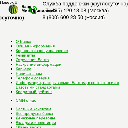
Наверх
Служба поддержки (круглосуточно)
Банк
+7 (495) 120 13 08
(Москва)
Мир Привилегий
8 (800) 600 23 50
(Россия)
осуточно)
О Банке
Общая информация
Корпоративное управление
Реквизиты
Отделения Банка
Раскрытие информации
Карьера
Написать нам
Телефон доверия
Информация, раскрываемая Банком, в соответствии с
Базовыми стандартами
Кредитный рейтинг
СМИ о нас
Частным клиентам
Все
продукты банка
Денежные переводы
Вклады и инвестиции
Обмен валют